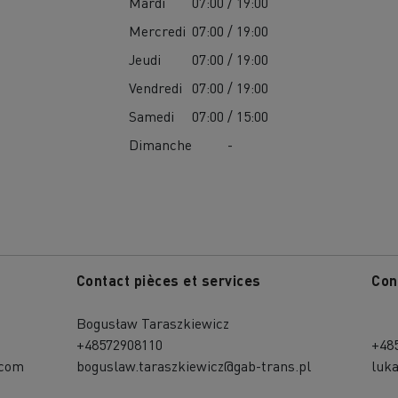
Mardi
07:00 / 19:00
Mercredi
07:00 / 19:00
Jeudi
07:00 / 19:00
Vendredi
07:00 / 19:00
Samedi
07:00 / 15:00
Dimanche
-
MION POIDS LOURD OCCASION
Contact pièces et services
Con
Bogusław Taraszkiewicz
+48572908110
+48
.com
boguslaw.taraszkiewicz@gab-trans.pl
luk