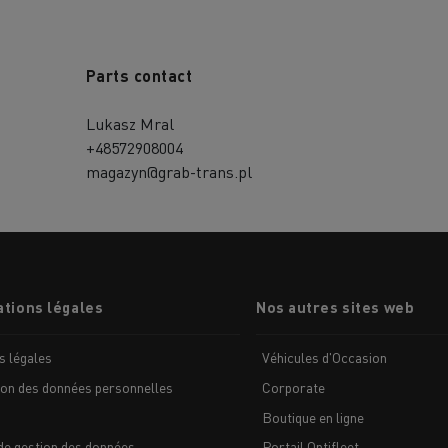
Parts contact
Lukasz Mral
+48572908004
magazyn@grab-trans.pl
tions légales
Nos autres sites web
s légales
Véhicules d'Occasion
ion des données personnelles
Corporate
Boutique en ligne
de gestion des données
Portail Optifleet