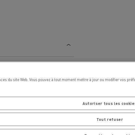
chantier
T 01 RACING EVO Edition spéciale
sine
reconditionnée 01 customized
inissement
Entretien de la voirie
soires - Sécurité
Accessoires -
Optimisation
ces du site Web. Vous pouvez à tout moment mettre à jour ou modifier vos préf
Autoriser tous les cookie
t
Transcal
Tout refuser