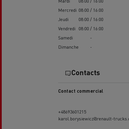
Mardi
08:00 / 16:00
Mercredi
08:00 / 16:00
Jeudi
08:00 / 16:00
Vendredi
08:00 / 16:00
Samedi
-
Dimanche
-
USED TRUCKS BY RENAULT
CA
TRUCKS
Contacts
Contact commercial
+48693601215
karol.borysiewicz@renault-trucks