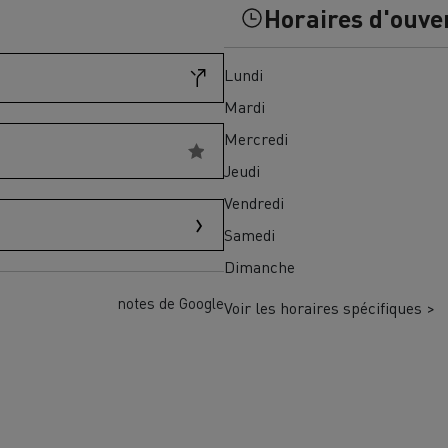
Horaires d'ouve
Financez
Assurez
Lundi
Mardi
ult Trucks E-Tech D
Mercredi
Wide LEC
Jeudi
Vendredi
Samedi
nault Trucks Trafic Ultimate
Dimanche
Espace candidature
Pourquoi choisir Renau
France ?
notes de Google
Voir les horaires spécifiques >
enault Trucks T
Renault Trucks T High
 la mobilité électrique
sereinement
VUL pour la construction
Camion Reconditionné en usine
pour une pleine exploitation
VUL pour la livraison