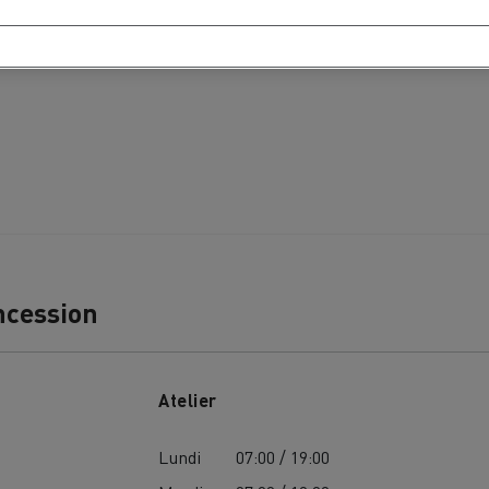
Nos clients témoignent
ncession
Atelier
LYON
PARIS
Lundi
07:00 / 19:00