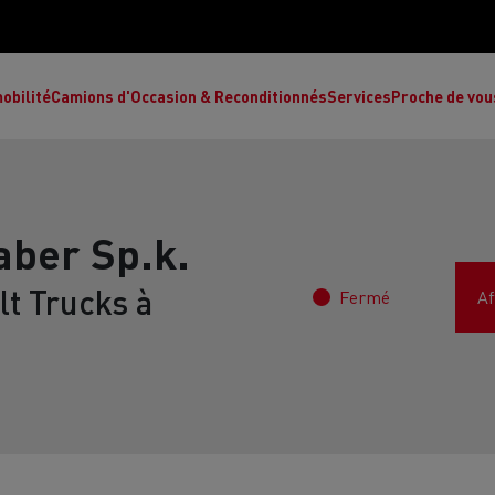
obilité
Camions d'Occasion & Reconditionnés
Services
Proche de vou
ber Sp.k.
t Trucks à
Fermé
Af
Comment choisir son camion à énergie
Nos concessions
alternative ?
Réduction des émissions de CO2
de
L’occasion garantie
Nos experts
ult Trucks E-Tech T
Renault Trucks E-Tech C
Ren
par le constructeur
achètent votre
es
camion d’occasion
L'économie circulaire
ault Trucks Master Red Edition
Renault Trucks E-Tec