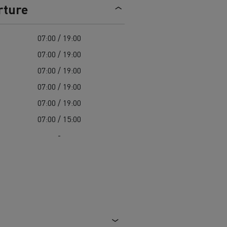
> Découvrir nos offres
rture
Louez
07:00 / 19:00
07:00 / 19:00
07:00 / 19:00
07:00 / 19:00
07:00 / 19:00
07:00 / 15:00
-
lt Trucks
Carrières chez Renault Trucks
France (siège)
Renault Trucks K
Renault Trucks C
VUL adapté aux entreprises du secteur
alimentaire
VUL un outil de travail bien conçu