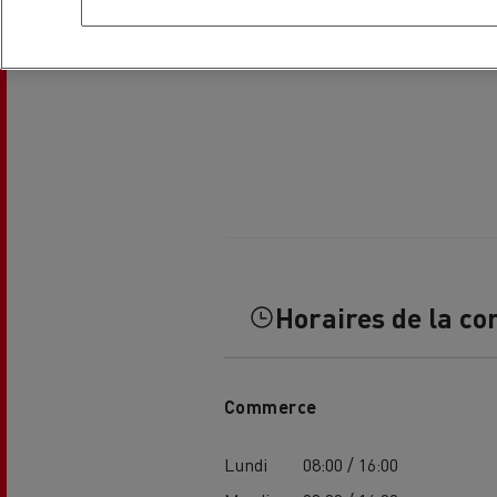
L'occasion reconditionnée à saisir
Horaires de la co
Commerce
NOS CENTRES CAMION OCCASION
Lundi
08:00 / 16:00