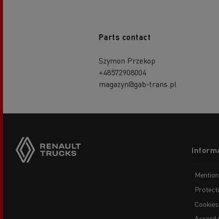
Parts contact
Szymon Przekop
+48572908004
magazyn@gab-trans.pl
Side
sticky
buttons
Footer
Informa
menu
Mention
Protect
Cookies
Accord 