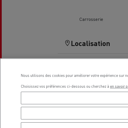
Le Camion Reconditionné en usine
Tra
pour une pleine exploitation
R
Carrosserie
Secours et incendie
Garanties constructeur Renault Trucks
Accessoire
Comment relever les contraintes
Avan
Localisation
d'accès en ville ?
cami
Découvrez nos accessoires
Nous utilisons des cookies pour améliorer votre expérience sur n
Garantie et assistance
200 Camions Porteurs Occasion
Por
Choisissez vos préférences ci-dessous ou cherchez à
en savoir p
Formation des conducteur routiers : L
The Good City