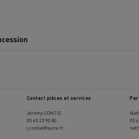
ncession
Nos clients témoignent
Contact pièces et services
Par
Jérémy CONTIE
Nat
05 65 23 90 80
05 6
LYON
PARIS
j.contie@faurie.fr
nath