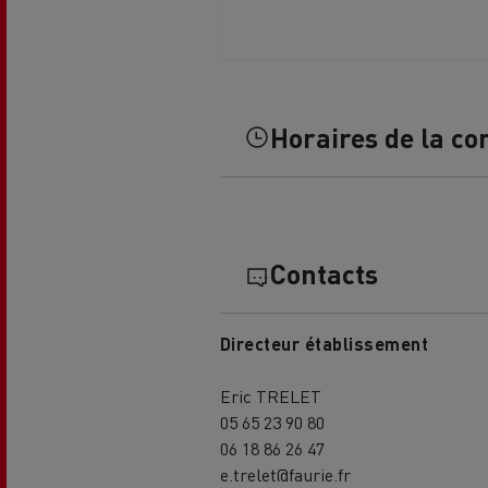
Horaires de la co
L'occasion reconditionnée à saisir
Contacts
Directeur établissement
Eric TRELET
05 65 23 90 80
NOS CENTRES CAMION OCCASION
06 18 86 26 47
e.trelet@faurie.fr