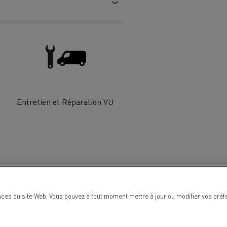
Renault Trucks van : votre allié au
quotidien
Optimiser la livraison
 HIGH SELECTION La
Tracteur T 480 B100
Offre Renault Trucks 360° 100% électrique
référence confort,
Occasion
Entretien et Réparation VU
garantie 12 mois
handises
Transport citernier
Prix d'un camion électrique
Quel est l'impact des batteries pour
l'environnement
ifique
Une collecte efficace des déchets
ces du site Web. Vous pouvez à tout moment mettre à jour ou modifier vos préfé
tériaux