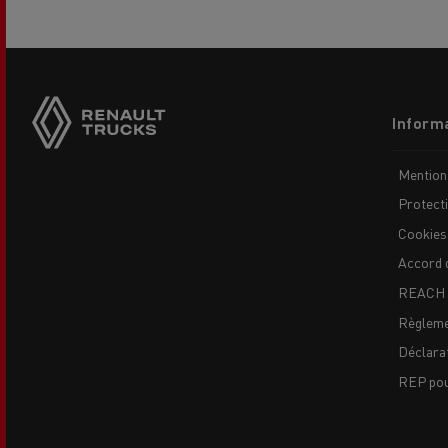
Side
sticky
buttons
Footer
Informa
menu
Mention
USED TRUCKS BY RENAULT
CA
Protect
TRUCKS
Cookies
Accord 
REACH
Règleme
Déclarat
REP pour