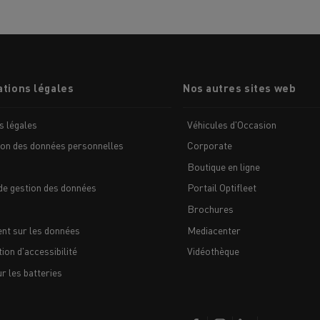
tions légales
Nos autres sites web
s légales
Véhicules d'Occasion
MION POIDS LOURD OCCASION
ion des données personnelles
Corporate
Boutique en ligne
de gestion des données
Portail Optifleet
Brochures
nt sur les données
Mediacenter
ion d'accessibilité
Vidéothèque
 les batteries