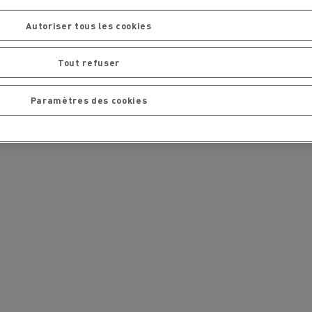
chantier
T 01 RACING EVO Edition spéciale
Autoriser tous les cookies
sine
reconditionnée 01 customized
inissement
Entretien de la voirie
Tout refuser
soires - Sécurité
Accessoires -
Paramètres des cookies
Optimisation
t
Transcal