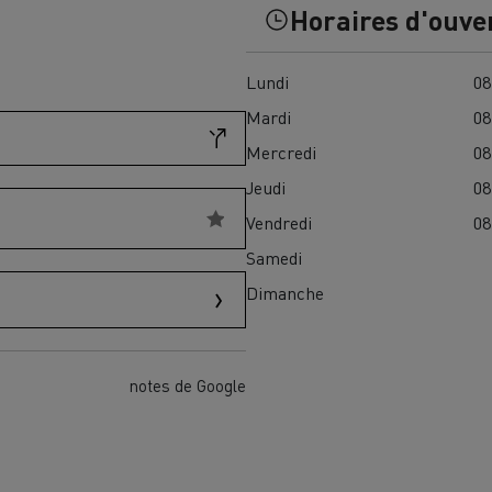
Horaires d'ouve
Financez
Assurez
Lundi
08
Mardi
08
ult Trucks E-Tech D
Mercredi
08
Wide LEC
Jeudi
08
Vendredi
08
Samedi
nault Trucks Trafic Ultimate
Dimanche
Espace candidature
Pourquoi choisir Renau
France ?
enault Trucks T
Renault Trucks T High
 la mobilité électrique
notes de Google
sereinement
VUL pour la construction
Camion Reconditionné en usine
pour une pleine exploitation
VUL pour la livraison