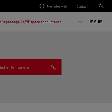
Nos sites web
Contact
JE SUIS
s
Dépannage 24/7
Espace conducteurs
ficher le numéro
La production d'électricité est-elle
Découvrez les offres de
camions et
importante ?
d'utilitaires d'occasion
, l'occasion par
Renault Trucks !
Réduire la consommation de vos camions
L'un des plus
larges choix
de modèles de
ault Trucks E-Tech D
Renault Trucks E-Tech D
tracteurs, porteurs et utilitaires d'occasion
Quelles énergies pour alimenter un camion
Wide
en Europe.
?
h Master