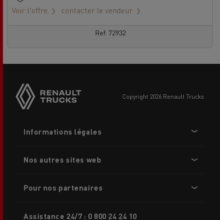
Voir l'offre
contacter le vendeur
Ref: 72932
Side
sticky
buttons
copyright 2026 Renault Trucks
Footer
Informations légales
menu
Nos autres sites web
Pour nos partenaires
Assistance 24/7 : 0 800 24 24 10