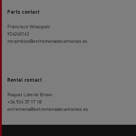
Parts contact
Francisco Velazquez
924260162
recambios@extremenadecamiones.es
Rental contact
Raquel Liberal Bravo
+34 924 37 17 18
extremena@extremenadecamiones.es
Side
sticky