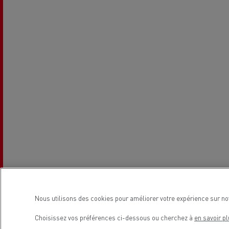
Nous utilisons des cookies pour améliorer votre expérience sur no
Choisissez vos préférences ci-dessous ou cherchez à
en savoir pl
Horaires de la concession