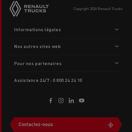
buttons
copyright 2026 Renault Trucks
Footer
Informations légales
menu
Nos autres sites web
Pour nos partenaires
Assistance 24/7 : 0 800 24 24 10
Contactez-nous