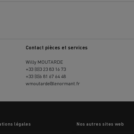
Contact pièces et services
Nos clients témoignent
Willy MOUTARDE
+33 (0)3 23 83 16 73
+33 (0)6 81 67 64 48
wmoutarde@lenormant.fr
LYON
PARIS
tions légales
Nos autres sites web