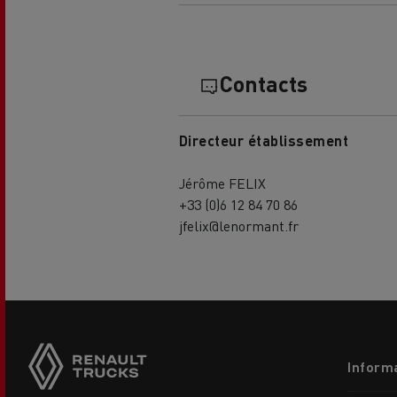
Contacts
Directeur établissement
L'occasion reconditionnée à saisir
Jérôme FELIX
+33 (0)6 12 84 70 86
jfelix@lenormant.fr
Side
sticky
buttons
Footer
NOS CENTRES CAMION OCCASION
Informa
menu