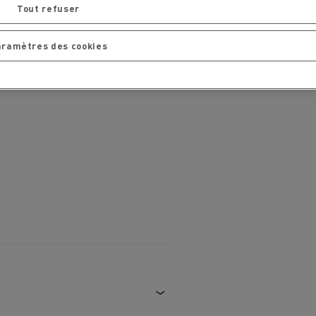
Tout refuser
chantier
T 01 RACING EVO Edition spéciale
sine
reconditionnée 01 customized
aramètres des cookies
inissement
Entretien de la voirie
soires - Sécurité
Accessoires -
Optimisation
t
Transcal