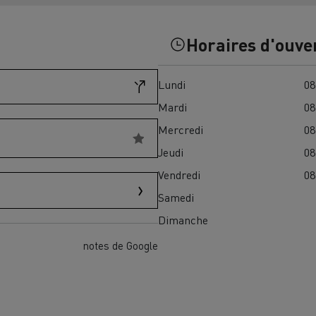
Financez
Assurez
Horaires d'ouve
Lundi
08
ult Trucks E-Tech D
Wide LEC
Mardi
08
Mercredi
08
Jeudi
08
nault Trucks Trafic Ultimate
Vendredi
08
Espace candidature
Pourquoi choisir Renau
Samedi
France ?
Dimanche
enault Trucks T
Renault Trucks T High
 la mobilité électrique
notes de Google
sereinement
VUL pour la construction
Camion Reconditionné en usine
pour une pleine exploitation
VUL pour la livraison