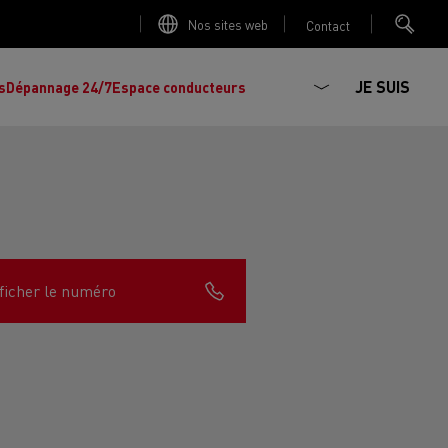
Nos sites web
Contact
JE SUIS
s
Dépannage 24/7
Espace conducteurs
La production d'électricité est-elle
Découvrez les offres de
camions et
importante ?
ficher le numéro
d'utilitaires d'occasion
, l'occasion par
Renault Trucks !
Réduire la consommation de vos camions
L'un des plus
larges choix
de modèles de
ault Trucks E-Tech D
Renault Trucks E-Tech D
tracteurs, porteurs et utilitaires d'occasion
Quelles énergies pour alimenter un camion
Wide
en Europe.
?
h Master