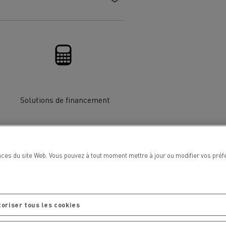
Renault Trucks van : votre allié au
quotidien
Optimiser la livraison
 HIGH SELECTION La
Tracteur T 480 B100
Offre Renault Trucks 360° 100% électrique
référence confort,
Occasion
Solutions de financement
garantie 12 mois
handises
Transport citernier
Prix d'un camion électrique
Quel est l'impact des batteries pour
l'environnement
ifique
ces du site Web. Vous pouvez à tout moment mettre à jour ou modifier vos préf
Une collecte efficace des déchets
oriser tous les cookies
tériaux