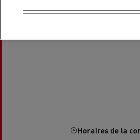
Le Camion Reconditionné en usine
Tra
pour une pleine exploitation
R
Secours et incendie
Garanties constructeur Renault Trucks
Accessoire
Comment relever les contraintes
Avan
d'accès en ville ?
cami
Découvrez nos accessoires
Garantie et assistance
200 Camions Porteurs Occasion
Por
Formation des conducteur routiers : L
The Good City
Horaires de la co