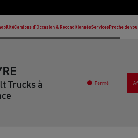
obilité
Camions d'Occasion & Reconditionnés
Services
Proche de vou
YRE
t Trucks à
Fermé
Af
Comment choisir son camion à énergie
Nos concessions
alternative ?
nce
Réduction des émissions de CO2
de
L’occasion garantie
Nos experts
ult Trucks E-Tech T
Renault Trucks E-Tech C
Ren
par le constructeur
achètent votre
es
camion d’occasion
L'économie circulaire
ault Trucks Master Red Edition
Renault Trucks E-Tec