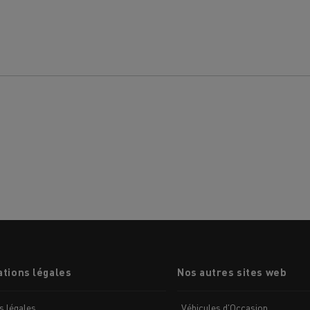
Nos clients témoignent
tions légales
Nos autres sites web
LYON
PARIS
s légales
Véhicules d'Occasion