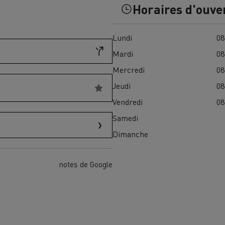
Horaires d'ouve
Financez
Assurez
Lundi
08
Mardi
08
ult Trucks E-Tech D
Mercredi
08
Wide LEC
Jeudi
08
Vendredi
08
Samedi
nault Trucks Trafic Ultimate
Dimanche
Espace candidature
Pourquoi choisir Renau
France ?
notes de Google
enault Trucks T
Renault Trucks T High
 la mobilité électrique
sereinement
VUL pour la construction
Camion Reconditionné en usine
pour une pleine exploitation
VUL pour la livraison