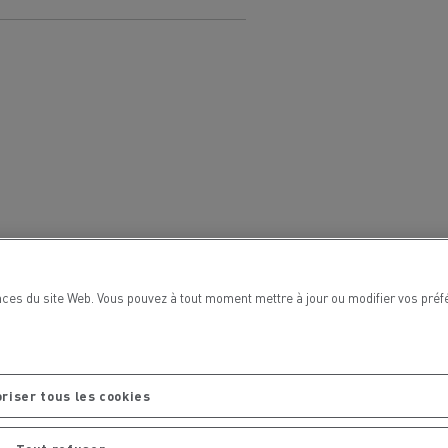
Renault Trucks van : votre allié au
quotidien
Optimiser la livraison
 HIGH SELECTION La
Tracteur T 480 B100
Offre Renault Trucks 360° 100% électrique
référence confort,
Occasion
garantie 12 mois
handises
Transport citernier
Prix d'un camion électrique
Quel est l'impact des batteries pour
ces du site Web. Vous pouvez à tout moment mettre à jour ou modifier vos préf
l'environnement
ifique
Une collecte efficace des déchets
riser tous les cookies
tériaux