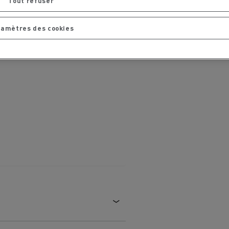
Tout refuser
chantier
T 01 RACING EVO Edition spéciale
sine
reconditionnée 01 customized
amètres des cookies
inissement
Entretien de la voirie
soires - Sécurité
Accessoires -
Optimisation
t
Transcal