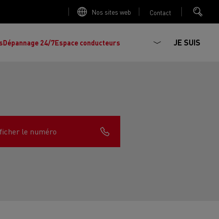
Nos sites web
Contact
JE SUIS
s
Dépannage 24/7
Espace conducteurs
ficher le numéro
La production d'électricité est-elle
Découvrez les offres de
camions et
importante ?
d'utilitaires d'occasion
, l'occasion par
Renault Trucks !
Réduire la consommation de vos camions
L'un des plus
larges choix
de modèles de
ault Trucks E-Tech D
Renault Trucks E-Tech D
tracteurs, porteurs et utilitaires d'occasion
Quelles énergies pour alimenter un camion
Wide
en Europe.
?
h Master