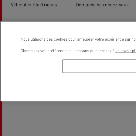
Véhicules Electriques
Demande de rendez-vous
Localisation
Nous utilisons des cookies pour améliorer votre expérience sur no
Choisissez vos préférences ci-dessous ou cherchez à
en savoir pl