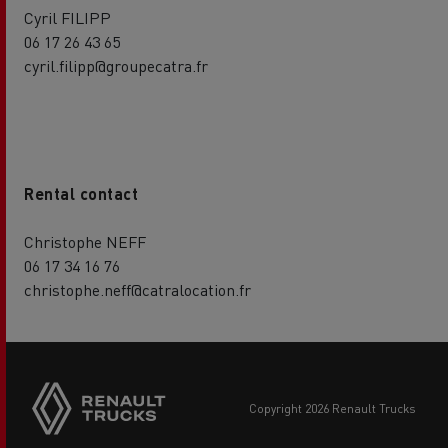
Cyril FILIPP
06 17 26 43 65
cyril.filipp@groupecatra.fr
Rental contact
Christophe NEFF
06 17 34 16 76
christophe.neff@catralocation.fr
Side
sticky
buttons
copyright 2026 Renault Trucks