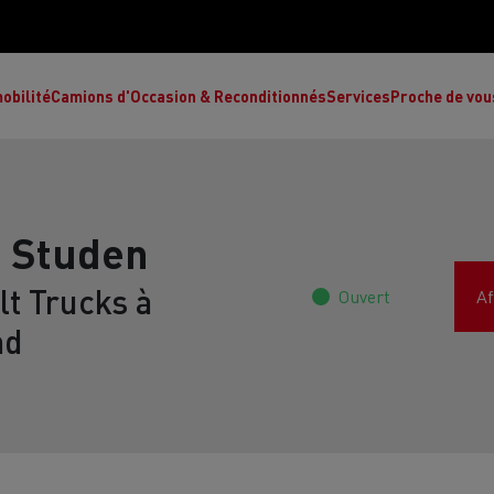
obilité
Camions d'Occasion & Reconditionnés
Services
Proche de vou
 Studen
t Trucks à
Ouvert
Af
Comment choisir son camion à énergie
Nos concessions
alternative ?
nd
Réduction des émissions de CO2
de
L’occasion garantie
Nos experts
ult Trucks E-Tech T
Renault Trucks E-Tech C
Ren
par le constructeur
achètent votre
es
camion d’occasion
L'économie circulaire
ault Trucks Master Red Edition
Renault Trucks E-Tec