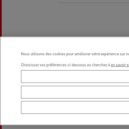
Le Camion Reconditionné en usine
Tra
pour une pleine exploitation
R
Secours et incendie
Garanties constructeur Renault Trucks
Accessoire
Comment relever les contraintes
Avan
d'accès en ville ?
cami
Nous utilisons des cookies pour améliorer votre expérience sur n
Découvrez nos accessoires
Choisissez vos préférences ci-dessous ou cherchez à
en savoir p
Garantie et assistance
200 Camions Porteurs Occasion
Por
Formation des conducteur routiers : L
The Good City