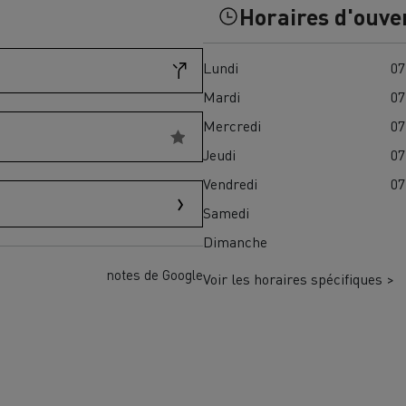
Horaires d'ouve
Financez
Assurez
Lundi
07
Mardi
07
ult Trucks E-Tech D
Mercredi
07
Wide LEC
Jeudi
07
Vendredi
07
Samedi
nault Trucks Trafic Ultimate
Dimanche
Espace candidature
Pourquoi choisir Renau
France ?
notes de Google
Voir les horaires spécifiques >
enault Trucks T
Renault Trucks T High
 la mobilité électrique
sereinement
VUL pour la construction
Camion Reconditionné en usine
pour une pleine exploitation
VUL pour la livraison