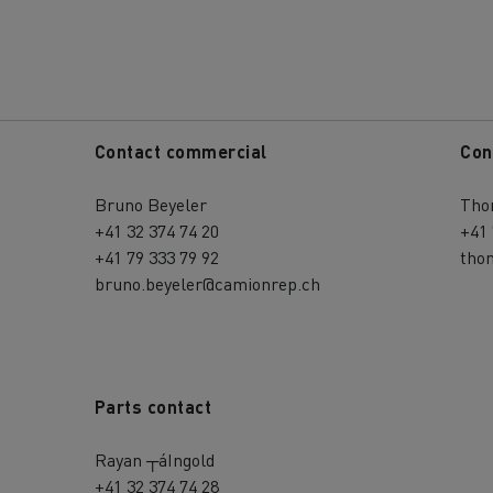
Contact commercial
Con
Bruno Beyeler
Tho
MION POIDS LOURD OCCASION
+41 32 374 74 20
+41 
+41 79 333 79 92
tho
bruno.beyeler@camionrep.ch
Parts contact
Rayan ┬áIngold
+41 32 374 74 28