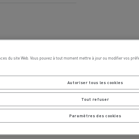
chantier
T 01 RACING EVO Edition spéciale
sine
reconditionnée 01 customized
inissement
Entretien de la voirie
soires - Sécurité
Accessoires -
Optimisation
ces du site Web. Vous pouvez à tout moment mettre à jour ou modifier vos préf
Autoriser tous les cookies
Tout refuser
Paramètres des cookies
t
Transcal