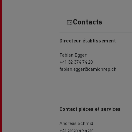
Contacts
Directeur établissement
Fabian Egger
USED TRUCKS BY RENAULT
CA
+41 32 374 74 20
TRUCKS
fabian.egger@camionrep.ch
Contact pièces et services
Andreas Schmid
+41 32 374 74 32