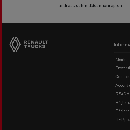
andreas.schmid@camionrep.ch
Side
sticky
buttons
Footer
Informa
menu
Mention
Protect
Cookies
Accord 
REACH
Règleme
Déclarat
REP pour