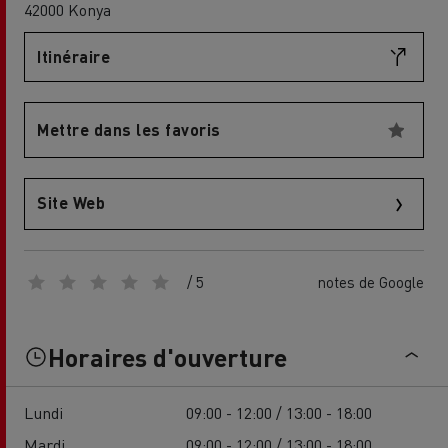
42000 Konya
Itinéraire
Mettre dans les favoris
Site Web
/ 5
notes de Google
Horaires d'ouverture
Lundi
09:00 - 12:00 / 13:00 - 18:00
Mardi
09:00 - 12:00 / 13:00 - 18:00