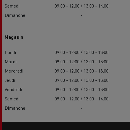
Samedi
09:00 - 12:00 / 13:00 - 14:00
Dimanche
-
Magasin
Lundi
09:00 - 12:00 / 13:00 - 18:00
Mardi
09:00 - 12:00 / 13:00 - 18:00
Mercredi
09:00 - 12:00 / 13:00 - 18:00
Jeudi
09:00 - 12:00 / 13:00 - 18:00
Vendredi
09:00 - 12:00 / 13:00 - 18:00
Samedi
09:00 - 12:00 / 13:00 - 14:00
Dimanche
-
Side