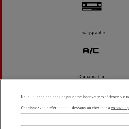
Le Camion Reconditionné en usine
Tra
pour une pleine exploitation
R
Secours et incendie
Tachygraphe
Garanties constructeur Renault Trucks
Accessoire
Comment relever les contraintes
Avan
d'accès en ville ?
cami
Découvrez nos accessoires
Climatisation
Garantie et assistance
200 Camions Porteurs Occasion
Por
Nous utilisons des cookies pour améliorer votre expérience sur n
Choisissez vos préférences ci-dessous ou cherchez à
en savoir p
Formation des conducteur routiers : L
The Good City
Véhicules Electriques