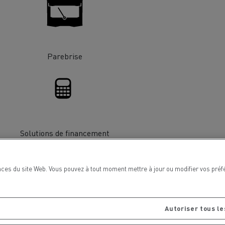
chantier
T 01 RACING EVO Edition spéciale
sine
reconditionnée 01 customized
inissement
Entretien de la voirie
Parebrise
soires - Sécurité
Accessoires -
Optimisation
Solutions de financement
ces du site Web. Vous pouvez à tout moment mettre à jour ou modifier vos préf
t
Transcal
Autoriser tous le