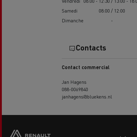
Vendredi
08:00 - 12:30 / 13:00 - 18:
Samedi
08:00 / 12:00
Dimanche
-
Contacts
Contact commercial
Jan Hagens
088-0069840
janhagens@bluekens.nl
Side
sticky
buttons
Footer