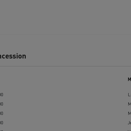
ncession
MION POIDS LOURD OCCASION
M
00
L
00
M
00
M
00
J