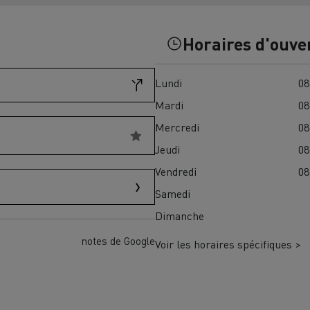
Financez
Assurez
Horaires d'ouve
Lundi
08
ult Trucks E-Tech D
Wide LEC
Mardi
08
Mercredi
08
Jeudi
08
nault Trucks Trafic Ultimate
Vendredi
08
Espace candidature
Pourquoi choisir Renau
Samedi
France ?
Dimanche
enault Trucks T
Renault Trucks T High
 la mobilité électrique
notes de Google
Voir les horaires spécifiques >
sereinement
VUL pour la construction
Camion Reconditionné en usine
pour une pleine exploitation
VUL pour la livraison