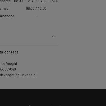
endredi
08:00 - 12:30 / 13:00 - 18:00
amedi
08:00 / 12:30
imanche
-
ts contact
 de Vooght
880069840
devooght@bluekens.nl