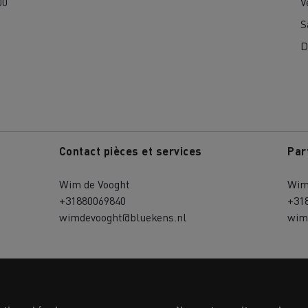
00
V
S
D
Contact pièces et services
Par
Wim de Vooght
Wim
+31880069840
+31
wimdevooght@bluekens.nl
wim