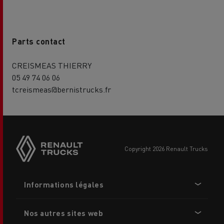
Parts contact
CREISMEAS THIERRY
05 49 74 06 06
tcreismeas@bernistrucks.fr
Side
sticky
buttons
copyright 2026 Renault Trucks
Footer
Informations légales
menu
Nos autres sites web