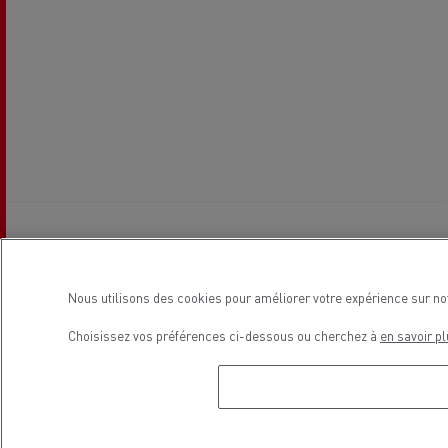
Horaires de la concession
Nous utilisons des cookies pour améliorer votre expérience sur no
Choisissez vos préférences ci-dessous ou cherchez à
en savoir pl
Commerce
Lundi
08:00 - 12:00 / 14:00 - 18:00
Mardi
08:00 - 12:00 / 14:00 - 18:00