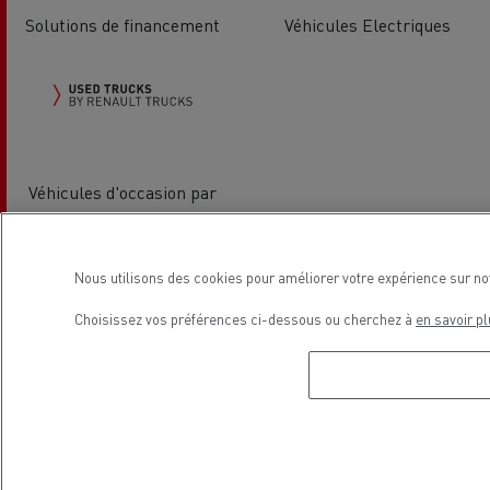
Solutions de financement
Véhicules Electriques
Véhicules d'occasion par
Renault Trucks
Nous utilisons des cookies pour améliorer votre expérience sur no
Localisation
Choisissez vos préférences ci-dessous ou cherchez à
en savoir pl