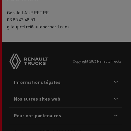
Gérald LAUPRETRE
03 85 42 48 50
g.laupretre@autobernard.com
Side
sticky
buttons
copyright 2026 Renault Trucks
Footer
Informations légales
menu
Nos autres sites web
Pour nos partenaires