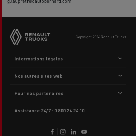
g.laupretre@autobernard.com
Side
sticky
buttons
copyright 2026 Renault Trucks
Footer
Informations légales
menu
Nos autres sites web
Pour nos partenaires
Assistance 24/7 : 0 800 24 24 10