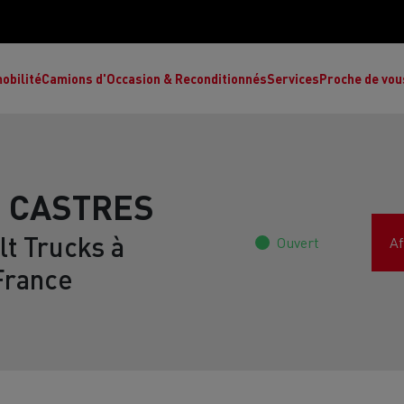
obilité
Camions d'Occasion & Reconditionnés
Services
Proche de vou
1 CASTRES
t Trucks à
Ouvert
Af
Comment choisir son camion à énergie
Nos concessions
alternative ?
France
Réduction des émissions de CO2
de
L’occasion garantie
Nos experts
ult Trucks E-Tech T
Renault Trucks E-Tech C
Ren
par le constructeur
achètent votre
es
camion d’occasion
L'économie circulaire
ault Trucks Master Red Edition
Renault Trucks E-Tec