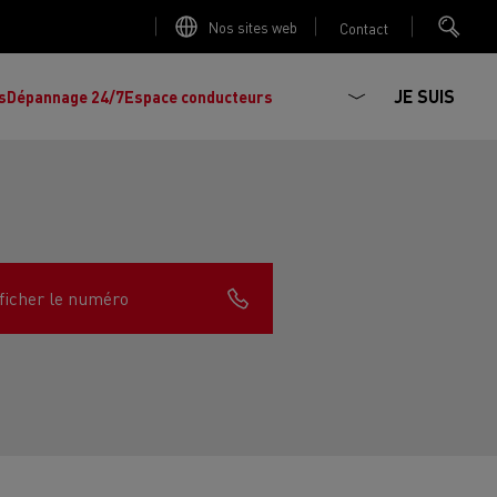
Nos sites web
Contact
JE SUIS
s
Dépannage 24/7
Espace conducteurs
ficher le numéro
La production d'électricité est-elle
Découvrez les offres de
camions et
importante ?
d'utilitaires d'occasion
, l'occasion par
Renault Trucks !
Réduire la consommation de vos camions
L'un des plus
larges choix
de modèles de
ault Trucks E-Tech D
Renault Trucks E-Tech D
tracteurs, porteurs et utilitaires d'occasion
Quelles énergies pour alimenter un camion
Wide
en Europe.
?
h Master