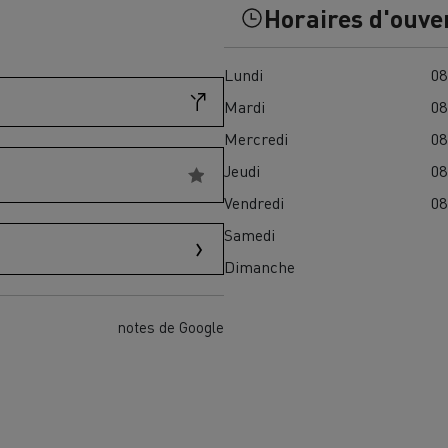
Horaires d'ouve
Financez
Assurez
Lundi
08
Mardi
08
ult Trucks E-Tech D
Mercredi
08
Wide LEC
Jeudi
08
Vendredi
08
Samedi
nault Trucks Trafic Ultimate
Dimanche
Espace candidature
Pourquoi choisir Renau
France ?
notes de Google
enault Trucks T
Renault Trucks T High
 la mobilité électrique
sereinement
VUL pour la construction
Camion Reconditionné en usine
pour une pleine exploitation
VUL pour la livraison