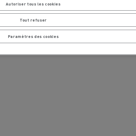
Autoriser tous les cookies
chantier
T 01 RACING EVO Edition spéciale
sine
reconditionnée 01 customized
Tout refuser
inissement
Entretien de la voirie
Paramètres des cookies
soires - Sécurité
Accessoires -
Optimisation
t
Transcal