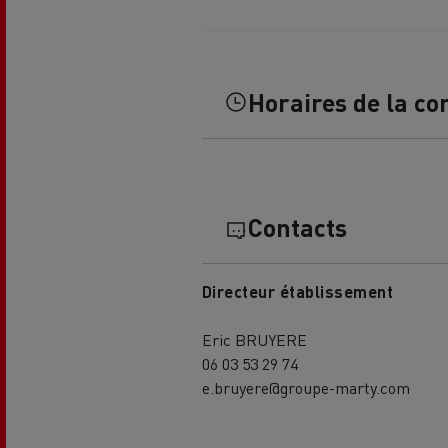
Horaires de la co
L'occasion reconditionnée à saisir
Contacts
Directeur établissement
Eric BRUYERE
06 03 53 29 74
e.bruyere@groupe-marty.com
NOS CENTRES CAMION OCCASION