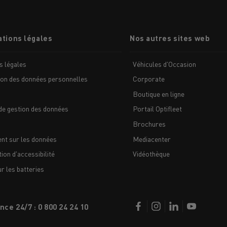
tions légales
Nos autres sites web
s légales
Véhicules d'Occasion
ion des données personnelles
Corporate
Boutique en ligne
MION POIDS LOURD OCCASION
de gestion des données
Portail Optifleet
Brochures
nt sur les données
Mediacenter
ion d'accessibilité
Vidéothèque
 les batteries
nce 24/7 : 0 800 24 24 10