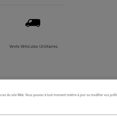
Renault Trucks van : votre allié au
quotidien
Optimiser la livraison
 HIGH SELECTION La
Tracteur T 480 B100
Offre Renault Trucks 360° 100% électrique
Vente Véhicules Utilitaires
référence confort,
Occasion
garantie 12 mois
handises
Transport citernier
Prix d'un camion électrique
Quel est l'impact des batteries pour
l'environnement
ifique
Une collecte efficace des déchets
ces du site Web. Vous pouvez à tout moment mettre à jour ou modifier vos préfé
tériaux