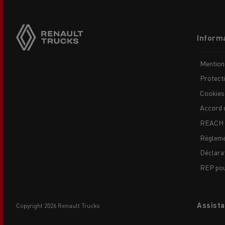
Side
sticky
buttons
Footer
Informa
menu
Mention
Protect
Cookies
USED TRUCKS BY RENAULT
CA
Accord 
TRUCKS
REACH
Règleme
Déclarat
REP pour
Assista
copyright 2026 Renault Trucks