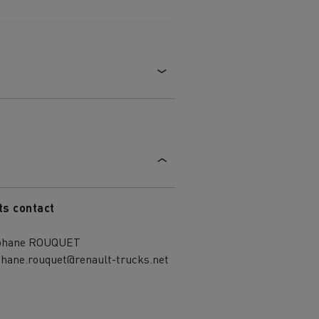
ts contact
phane ROUQUET
phane.rouquet@renault-trucks.net
MARSEILLE