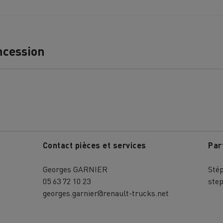
ncession
Nos clients témoignent
Contact pièces et services
Par
Georges GARNIER
Sté
05 63 72 10 23
ste
georges.garnier@renault-trucks.net
LYON
PARIS