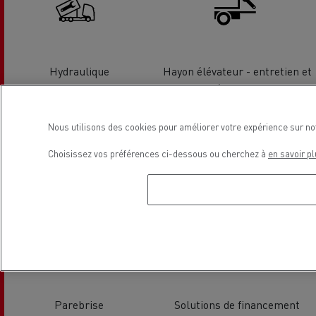
Hydraulique
Hayon élévateur - entretien et
réparation
Nous utilisons des cookies pour améliorer votre expérience sur no
Choisissez vos préférences ci-dessous ou cherchez à
en savoir pl
Tachygraphe
Pneumatiques
Parebrise
Solutions de financement