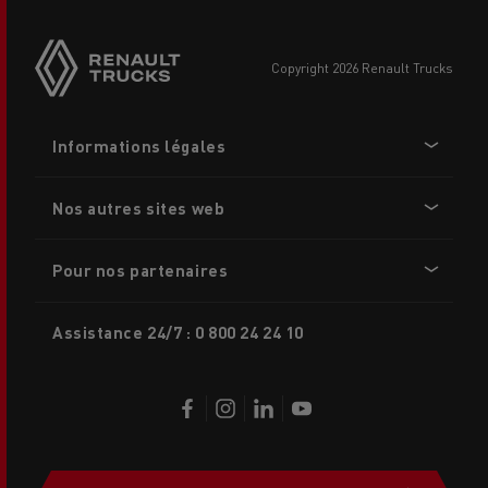
Side
sticky
buttons
copyright 2026 Renault Trucks
Footer
Informations légales
menu
Nos autres sites web
Pour nos partenaires
Assistance 24/7 : 0 800 24 24 10