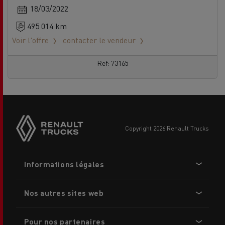
18/03/2022
495 014 km
Voir l'offre
contacter le vendeur
Ref: 73165
Side
sticky
buttons
copyright 2026 Renault Trucks
Footer
Informations légales
menu
Nos autres sites web
Pour nos partenaires