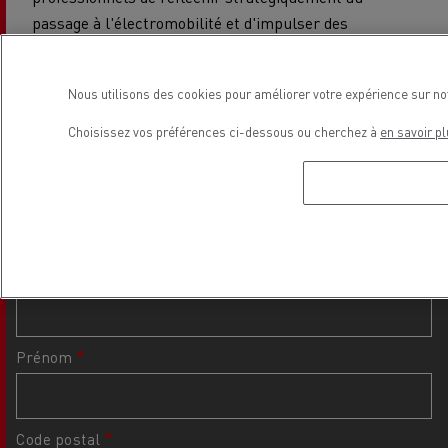
passage à l'électromobilité et d'impulser des
changements significatifs au sein du secteur.
Nous utilisons des cookies pour améliorer votre expérience sur no
Choisissez vos préférences ci-dessous ou cherchez à
en savoir pl
Je souhaite poser ma candidature
Nom
Prénom
Code postal