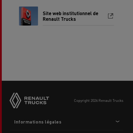
Site web institutionnel de
Renault Trucks
Side
sticky
buttons
copyright 2026 Renault Trucks
Footer
Informations légales
menu