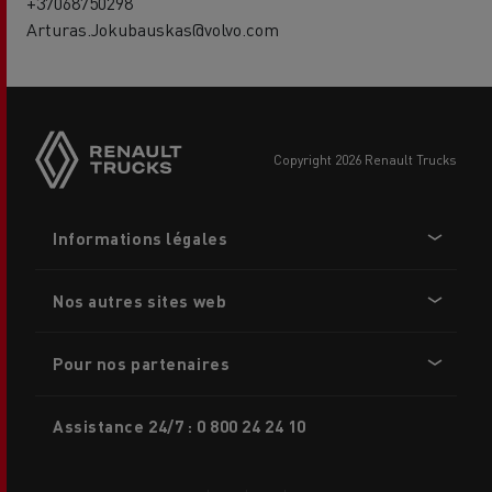
+37068750298
Arturas.Jokubauskas@volvo.com
Side
sticky
buttons
copyright 2026 Renault Trucks
Footer
Informations légales
menu
Nos autres sites web
Pour nos partenaires
Assistance 24/7 : 0 800 24 24 10