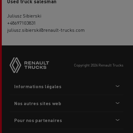
Used truck salesman
Juliusz Sibierski
+48697103831
juliusz.sibierski@renault-trucks.com
Side
sticky
buttons
copyright 2026 Renault Trucks
Footer
Informations légales
menu
Nos autres sites web
Pour nos partenaires