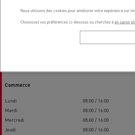
Nous utilisons des cookies pour améliorer votre expérience sur no
Choisissez vos préférences ci-dessous ou cherchez à
en savoir pl
Horaires de la concession
Commerce
Lundi
08:00 / 16:00
Mardi
08:00 / 16:00
Mercredi
08:00 / 16:00
Jeudi
08:00 / 16:00