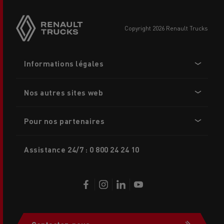
Side
sticky
buttons
copyright 2026 Renault Trucks
Footer
Informations légales
menu
Nos autres sites web
Pour nos partenaires
Assistance 24/7 : 0 800 24 24 10