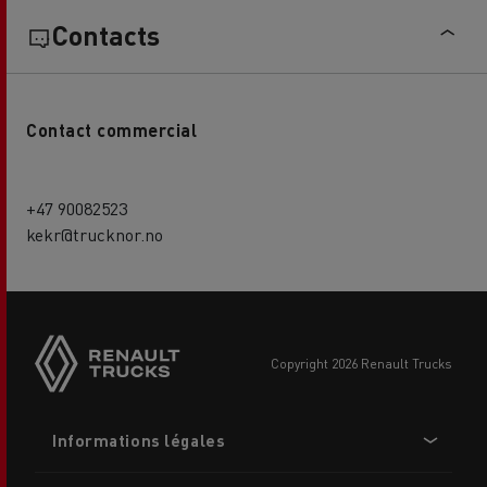
Contacts
Contact commercial
+47 90082523
kekr@trucknor.no
Side
sticky
buttons
copyright 2026 Renault Trucks
Footer
Informations légales
menu