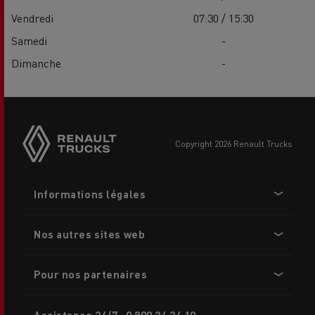
Vendredi
07:30 / 15:30
Samedi
-
Dimanche
-
Side
sticky
buttons
copyright 2026 Renault Trucks
Footer
Informations légales
menu
Nos autres sites web
Pour nos partenaires
Assistance 24/7 : 0 800 24 24 10