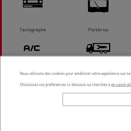
Tachygraphe
Parebrise
Nous utilisons des cookies pour améliorer votre expérience sur no
Climatisation
Carrosserie
Choisissez vos préférences ci-dessous ou cherchez à
en savoir pl
Localisation