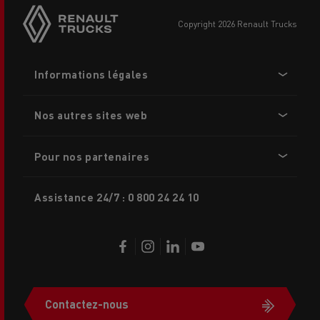
sticky
buttons
copyright 2026 Renault Trucks
Footer
Informations légales
menu
Nos autres sites web
Pour nos partenaires
Assistance 24/7 : 0 800 24 24 10
Contactez-nous