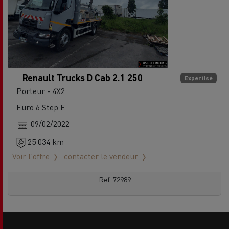
Renault Trucks D Cab 2.1 250
Expertisé
Porteur - 4X2
Euro 6 Step E
09/02/2022
25 034 km
Voir l'offre
contacter le vendeur
Ref: 72989
Side