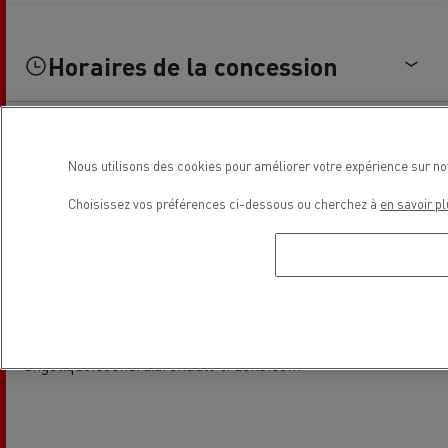
Horaires de la concession
Nous utilisons des cookies pour améliorer votre expérience sur no
Contacts
Choisissez vos préférences ci-dessous ou cherchez à
en savoir pl
Contact commercial
Angélique COCHARD
06 65 86 08 57
angelique.cochard@renault-trucks.com