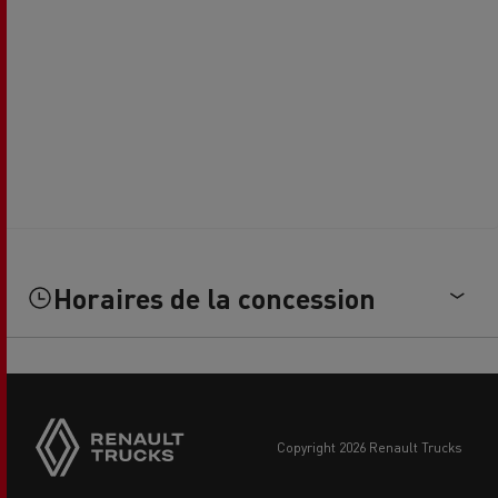
Horaires de la concession
Side
sticky
buttons
copyright 2026 Renault Trucks