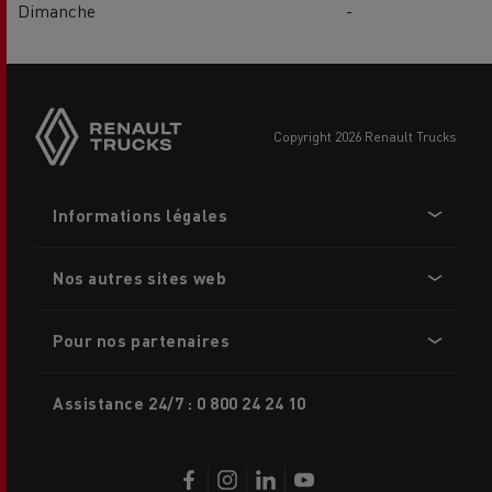
Dimanche
-
Side
sticky
buttons
copyright 2026 Renault Trucks
Footer
Informations légales
menu
Nos autres sites web
Pour nos partenaires
Assistance 24/7 : 0 800 24 24 10