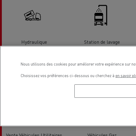
Hydraulique
Station de lavage
Nous utilisons des cookies pour améliorer votre expérience sur no
Choisissez vos préférences ci-dessous ou cherchez à
en savoir pl
Entretien et Réparation VU
Solutions de financement
Vente Véhicules Utilitaires
Véhicules Gaz