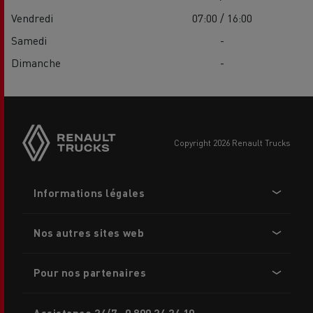
Vendredi
07:00 / 16:00
Samedi
-
Dimanche
-
Side
sticky
buttons
copyright 2026 Renault Trucks
Footer
Informations légales
menu
Nos autres sites web
Pour nos partenaires
Assistance 24/7 : 0 800 24 24 10