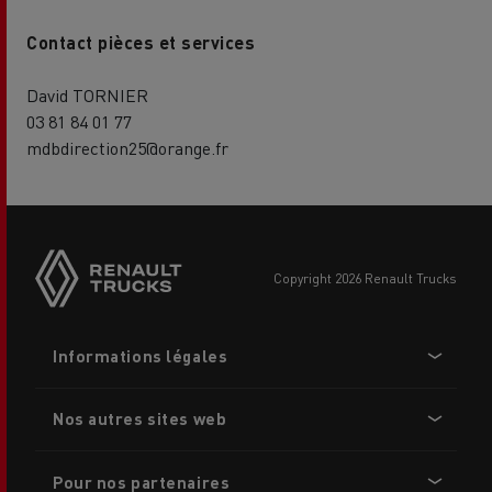
Contact pièces et services
David TORNIER
03 81 84 01 77
mdbdirection25@orange.fr
Side
sticky
buttons
copyright 2026 Renault Trucks
Footer
Informations légales
menu
Nos autres sites web
Pour nos partenaires