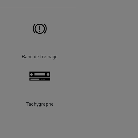
Renault Trucks van : votre allié au
quotidien
Optimiser la livraison
 HIGH SELECTION La
Tracteur T 480 B100
Offre Renault Trucks 360° 100% électrique
Banc de freinage
référence confort,
Occasion
garantie 12 mois
handises
Transport citernier
Prix d'un camion électrique
Quel est l'impact des batteries pour
l'environnement
ifique
Tachygraphe
Une collecte efficace des déchets
tériaux