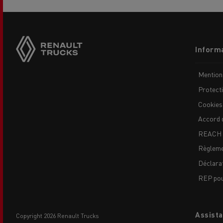
Side
sticky
buttons
Footer
Informa
menu
Mention
Protect
Cookies
Accord 
REACH
Règleme
Déclarat
REP pour
Assista
copyright 2026 Renault Trucks