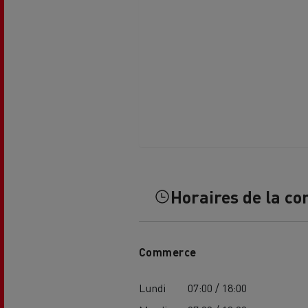
L'occasion reconditionnée à saisir
Horaires de la co
Commerce
NOS CENTRES CAMION OCCASION
Lundi
07:00 / 18:00