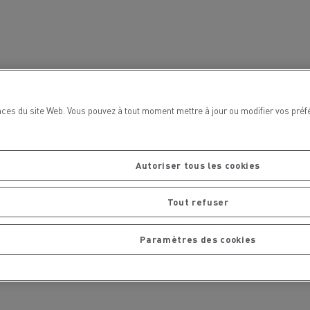
chantier
T 01 RACING EVO Edition spéciale
sine
reconditionnée 01 customized
inissement
Entretien de la voirie
soires - Sécurité
Accessoires -
Optimisation
ces du site Web. Vous pouvez à tout moment mettre à jour ou modifier vos préf
Autoriser tous les cookies
Tout refuser
Paramètres des cookies
t
Transcal