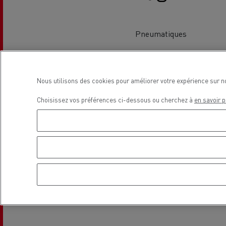
Le Camion Reconditionné en usine
Tra
pour une pleine exploitation
R
Pneumatiques
Secours et incendie
Garanties constructeur Renault Trucks
Accessoire
Comment relever les contraintes
Avan
Localisation
d'accès en ville ?
cami
Nous utilisons des cookies pour améliorer votre expérience sur n
Découvrez nos accessoires
Choisissez vos préférences ci-dessous ou cherchez à
en savoir p
Garantie et assistance
200 Camions Porteurs Occasion
Por
Formation des conducteur routiers : L
The Good City