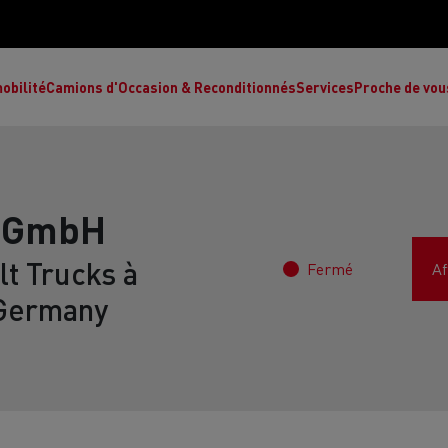
obilité
Camions d'Occasion & Reconditionnés
Services
Proche de vou
n GmbH
t Trucks à
Fermé
Af
Comment choisir son camion à énergie
Nos concessions
alternative ?
Germany
Réduction des émissions de CO2
de
L’occasion garantie
Nos experts
ult Trucks E-Tech T
Renault Trucks E-Tech C
Ren
par le constructeur
achètent votre
es
camion d’occasion
L'économie circulaire
ault Trucks Master Red Edition
Renault Trucks E-Tec