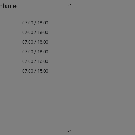
> Découvrir nos offres
rture
Louez
07:00 / 18:00
07:00 / 18:00
07:00 / 18:00
07:00 / 18:00
07:00 / 18:00
07:00 / 15:00
-
lt Trucks
Carrières chez Renault Trucks
France (siège)
Renault Trucks K
Renault Trucks C
VUL adapté aux entreprises du secteur
alimentaire
VUL un outil de travail bien conçu