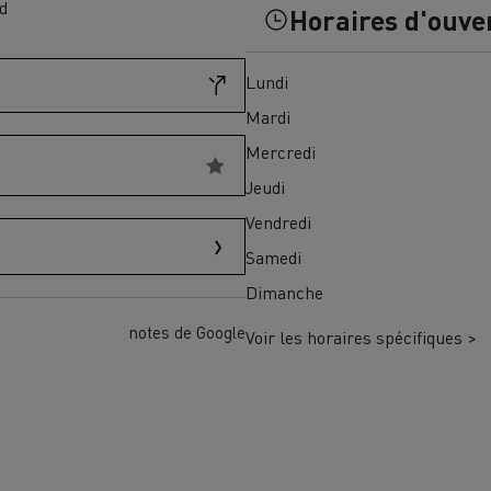
d
Horaires d'ouve
Financez
Assurez
Lundi
Mardi
ult Trucks E-Tech D
Mercredi
Wide LEC
Jeudi
Vendredi
Samedi
nault Trucks Trafic Ultimate
Dimanche
Espace candidature
Pourquoi choisir Renau
France ?
notes de Google
Voir les horaires spécifiques >
enault Trucks T
Renault Trucks T High
 la mobilité électrique
sereinement
VUL pour la construction
Camion Reconditionné en usine
pour une pleine exploitation
VUL pour la livraison