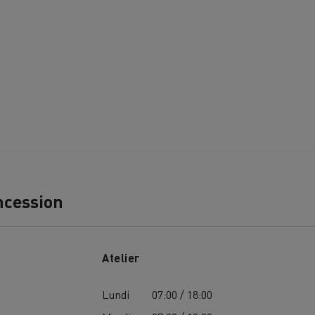
Nos clients témoignent
ncession
Atelier
LYON
PARIS
Lundi
07:00 / 18:00