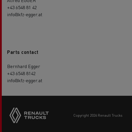
Alfred EGGER
+43 6548 81 42
info@kfz-egger.at
Parts contact
Bernhard Egger
+43 6548 8142
info@kfz-egger.at
Side
sticky
buttons
copyright 2026 Renault Trucks
Footer