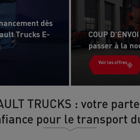
Financez
Assurez
inancement dès
ult Trucks E-
COUP D'ENVOI :
ult Trucks E-Tech D
passer à la no
Wide LEC
Voir les offres
nault Trucks Trafic Ultimate
Espace candidature
Pourquoi choisir Renau
France ?
ULT TRUCKS : votre parte
enault Trucks T
Renault Trucks T High
 la mobilité électrique
sereinement
fiance pour le transport 
VUL pour la construction
Camion Reconditionné en usine
pour une pleine exploitation
VUL pour la livraison