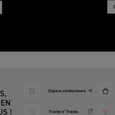
Espace conducteurs
S,
IEN
S !
Trucks n' Tracks