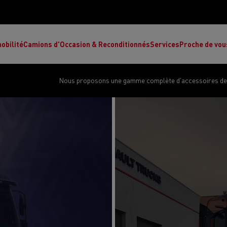
obilité
Camions d'Occasion & Reconditionnés
Services
Proche de vou
Nous proposons une gamme complète d'accessoires de q
Comment choisir son camion à énergie
Nos concessions
alternative ?
Réduction des émissions de CO2
de
L’occasion garantie
Nos experts
ult Trucks E-Tech T
Renault Trucks E-Tech C
Ren
par le constructeur
achètent votre
es
camion d’occasion
L'économie circulaire
ault Trucks Master Red Edition
Renault Trucks E-Tec