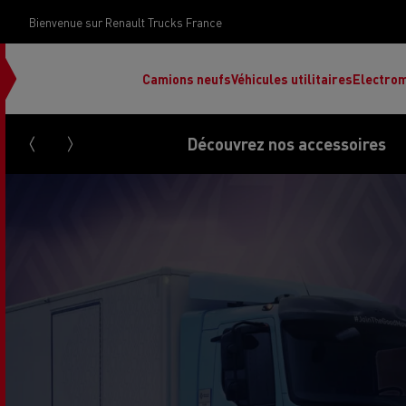
Bienvenue sur Renault Trucks France
Camions neufs
Véhicules utilitaires
Electrom
Découvrez nos accessoires
Renault Trucks Grand Lyon
Renault Trucks Provence
Camion occasion N°1
Le financement 
Rena
Used trucks by
votre camion
Renault Trucks
d’occasion par d
Renault Trucks Grand Paris
Pros
Renault Trucks Master Red
Ren
Découvrez notre gamme électrique
Nos offres
EDITION Exclusive