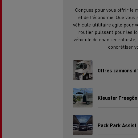
Le Camion Reconditionné en usine
Tra
Conçues pour vous offrir le 
pour une pleine exploitation
R
et de l'économie. Que vous 
Secours et incendie
véhicule utilitaire agile pour 
routier puissant pour les l
Garanties constructeur Renault Trucks
Accessoire
véhicule de chantier robuste,
Comment relever les contraintes
Avan
d'accès en ville ?
cami
concrétiser vo
Découvrez nos accessoires
Offres camions d
Garantie et assistance
200 Camions Porteurs Occasion
Por
Kleuster Freegôn
Formation des conducteur routiers : L
The Good City
Pack Park Assist 