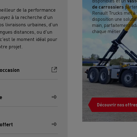
disponibles et un
vast
cteur T DE13 Diesel Efficiency
T X ROAD l’approche 
de carrossiers
parten
meilleur de la performance
Infrastructures de charge
econditionné Consommation
reconditionnée u
Renault Trucks met à 
soyez à la recherche d'un
-10%
disposition une solutio
Benne à ordures
Travaux d'assa
vos livraisons urbaines, d'un
main, parfaitement ad
ménagères
chaque métier.
ongues distances, ou d'un
s - Confort
Accessoires - Design
Acces
 c'est le moment idéal pour
tage concurrentiel de nos
ons électriques
tre projet.
'occasion
teur occasion T P-ROAD SEMI-
e
NEUF
Découvrir nos offre
es meilleures pratiques
Groupe Delanchy
Jacky Perreno
offert